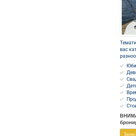
Темати
вас ка
разноо
Юби
Дев
Сва
Дет
Вре
Про
Сто
ВНИМА
бронир
Запис