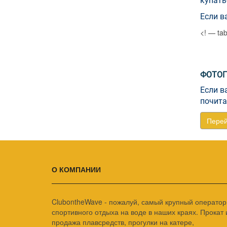
купать
Если в
<! — tab
ФОТОГ
Если в
почита
Перей
О КОМПАНИИ
ClubontheWave - пожалуй, самый крупный оператор
спортивного отдыха на воде в наших краях. Прокат 
продажа плавсредств, прогулки на катере,