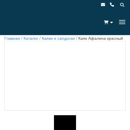
Главная
/
Каталог
/
Каяки и сапдоски
/
Каяк Афалина красный